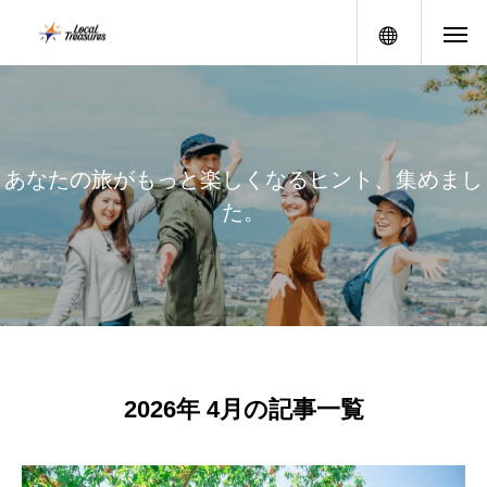
メニュー
あ
な
た
の
旅
が
も
っ
と
楽
し
く
な
る
ヒ
ン
ト
、
集
め
ま
し
た
。
2026年 4月の記事一覧