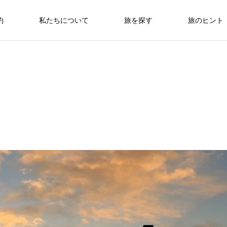
約
私たちについて
旅を探す
旅のヒント
徳島ガイド
狩
く
【2026年最新】岡山の桃狩り体験！
ケーブルカーでたどり着く、渓谷の秘
祖谷のかずら橋※小さい子は要注意！
モモナピーチファーム完全ガイド｜ラ
湯「祖谷温泉」
ンチ情報＆予約方法