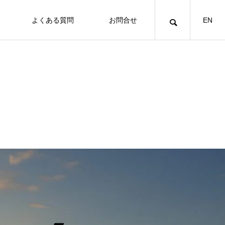
よくある質問
お問合せ
EN
スタッフ旅日記
倉敷市児島をブロンプトンで。瀬戸内
徳島・祖谷そばのおすすめ情報
の風とデニム文化を感じる街歩きサイ
クリング