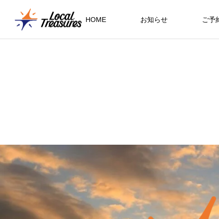
HOME
お知らせ
ご予
岡山ガイド
岡山の夏を味わう、中津果樹園の桃
天空の神域・剣山へ
四国の宝物！愛媛・須ノ川海岸でわ
り体験
わくシュノーケリング体験