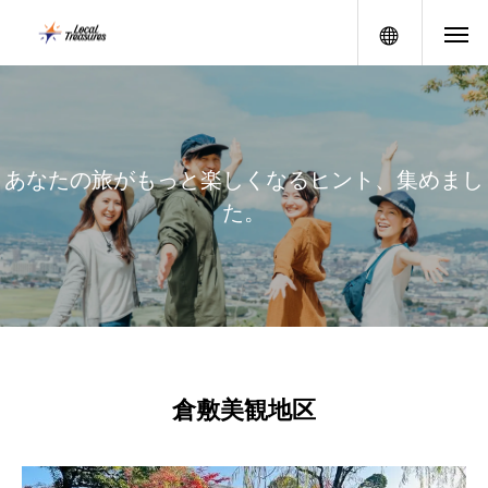
メニュー
あ
な
た
の
旅
が
も
っ
と
楽
し
く
な
る
ヒ
ン
ト
、
集
め
ま
し
た
。
倉敷美観地区