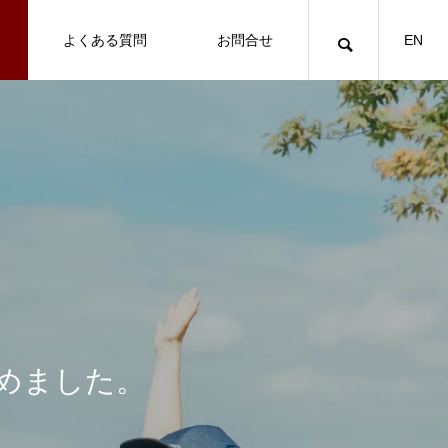
よくある質問
お問合せ
EN
スタッフ旅日記
め
ま
し
た
。
倉敷市児島をブロンプトンで。瀬戸内
徳島・祖谷そばのおすすめ情報
の風とデニム文化を感じる街歩きサイ
クリング