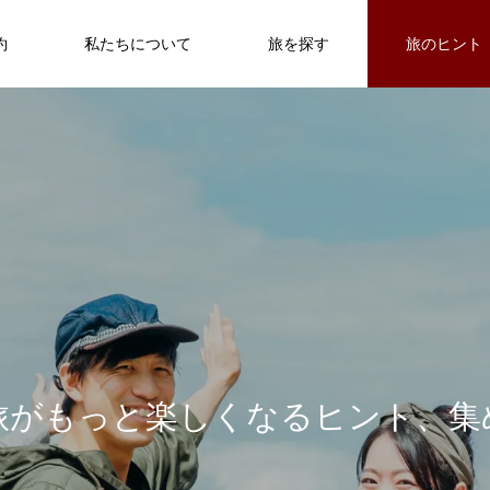
約
私たちについて
旅を探す
旅のヒント
徳島ガイド
旅
が
も
っ
と
楽
し
く
な
る
ヒ
ン
ト
、
集
狩
く
【2026年最新】岡山の桃狩り体験！
ケーブルカーでたどり着く、渓谷の秘
祖谷のかずら橋※小さい子は要注意！
モモナピーチファーム完全ガイド｜ラ
湯「祖谷温泉」
ンチ情報＆予約方法