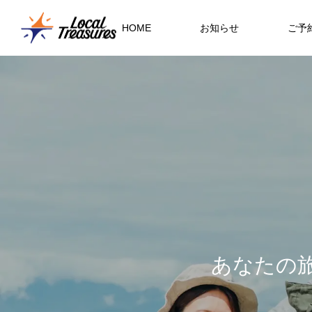
HOME
お知らせ
ご予
岡山ガイド
あ
な
た
の
岡山の夏を味わう、中津果樹園の桃
天空の神域・剣山へ
四国の宝物！愛媛・須ノ川海岸でわ
り体験
わくシュノーケリング体験