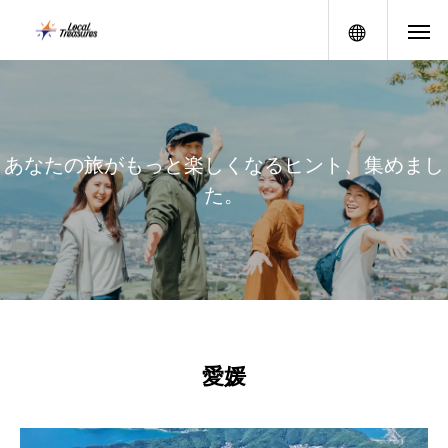
メニュー
あ
な
た
の
旅
が
も
っ
と
楽
し
く
な
る
ヒ
ン
ト
、
集
め
ま
し
た
。
愛媛