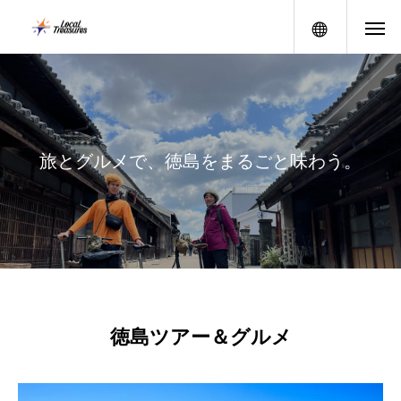
メニュー
旅
と
グ
ル
メ
で
、
徳
島
を
ま
る
ご
と
味
わ
う
。
徳島ツアー＆グルメ