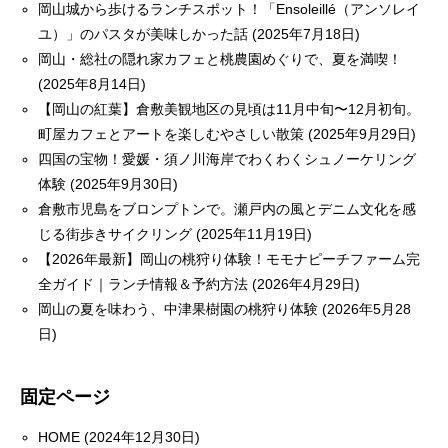
岡山城から歩けるランチスポット！「Ensoleillé（アンソレイ
ユ）」のパスタが美味しかった話 (2025年7月18日)
岡山・総社の隠れ家カフェと桃農園めぐりで、夏を満喫！
(2025年8月14日)
【岡山の紅葉】倉敷美観地区の見頃は11月中旬〜12月初旬。
町屋カフェとアートを楽しむやさしい散策 (2025年9月29日)
四国の宝物！愛媛・須ノ川海岸でわくわくシュノーケリング
体験 (2025年9月30日)
倉敷市児島をブロンプトンで。瀬戸内の風とデニム文化を感
じる街歩きサイクリング (2025年11月19日)
【2026年最新】岡山の桃狩り体験！モモナピーチファーム完
全ガイド｜ランチ情報＆予約方法 (2026年4月29日)
岡山の夏を味わう、中津果樹園の桃狩り体験 (2026年5月28
日)
固定ページ
HOME (2024年12月30日)